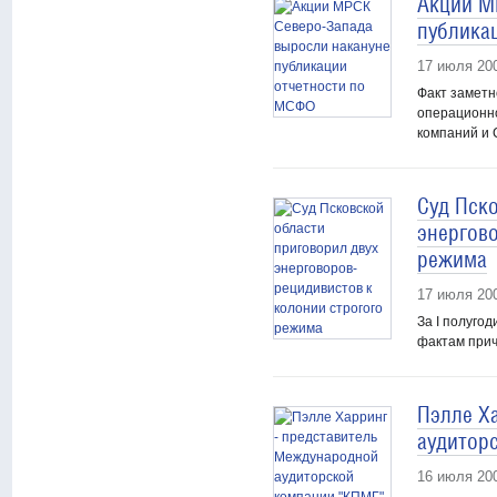
Акции М
публика
17 июля 20
Факт заметн
операционно
компаний и
Суд Пск
энергов
режима
17 июля 20
За I полуго
фактам при
Пэлле Х
аудитор
16 июля 20