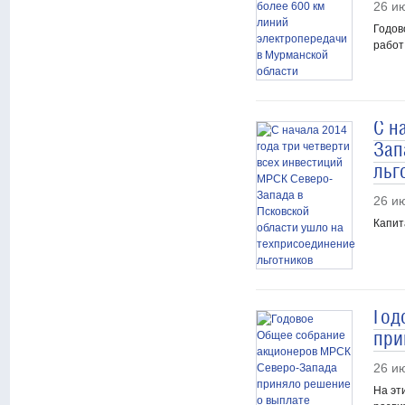
26 и
Годов
работ
С н
Зап
льг
26 и
Капит
Год
при
26 и
На эт