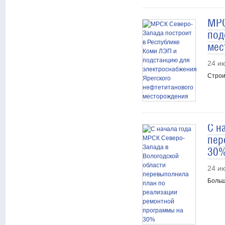
МРС
под
мес
24 и
Строи
С н
пер
30
24 и
Больш