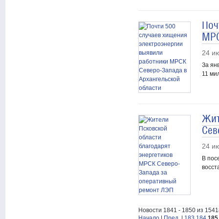
Поч
МРС
24 и
За ян
11 ми
Жит
Сев
24 и
В пос
восст
Новости 1841 - 1850 из 1541
Начало
|
Пред.
|
183
184
185