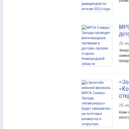
разви
МРС
дет
25 и
Энерг
замко
преду
«Зо
«Ко
отк
25 и
Коми 
изгот