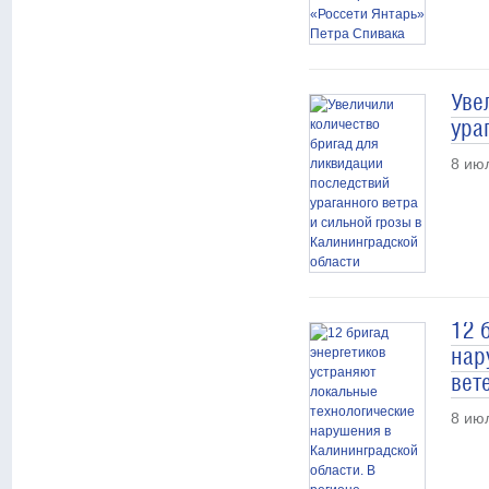
Уве
ура
8 ию
12 
нар
вет
8 ию