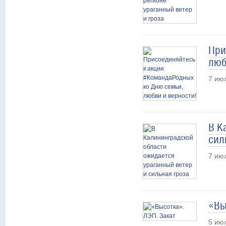
При
люб
7 ию
В К
сил
7 ию
«Вы
5 ию