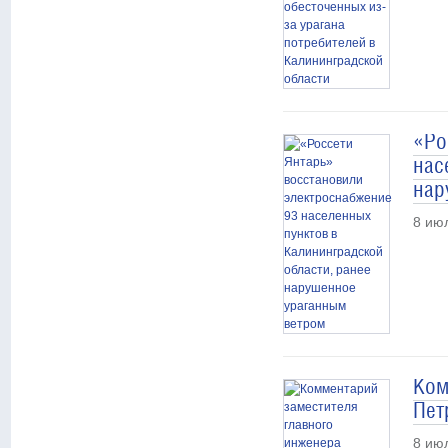
«Ро
нас
нар
8 ию
Ком
Пет
8 ию