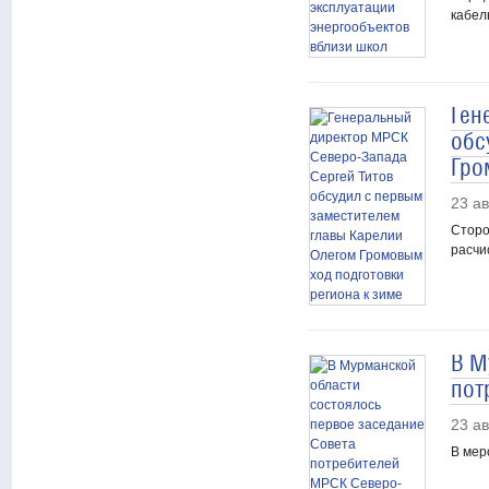
кабел
Ген
обс
Гро
23 ав
Сторо
расчи
В М
пот
23 ав
В мер