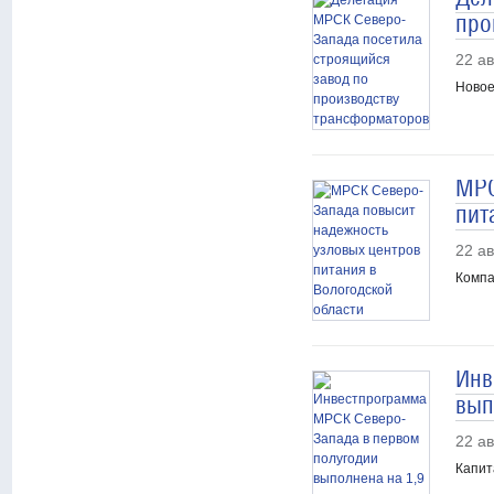
про
22 ав
Новое
МРС
пит
22 ав
Компа
Инв
вып
22 ав
Капит