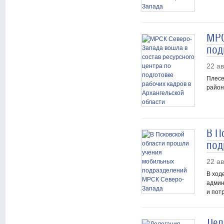
МРС
под
22 ав
Плесе
район
В П
под
22 ав
В ход
админ
и пот
Дел