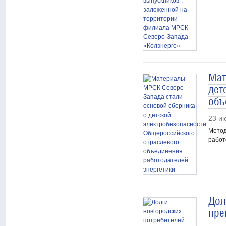
Мат
дет
объ
23 и
Метод
работ
Дол
пре