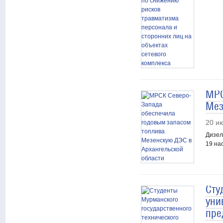
МРС
Мез
20 и
Дизел
19 на
Сту
уни
пре