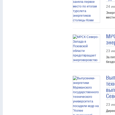
24 и
Энерг
местн
МРС
эне
23 и
За пя
бездо
Вып
тех
вып
Сев
23 и
Дирек