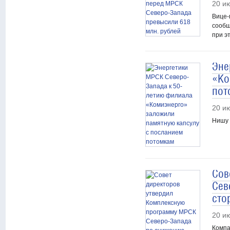
20 и
Вице-
сообщ
при э
Эне
«Ко
пот
20 и
Нишу 
Сов
Сев
сто
20 и
Компа