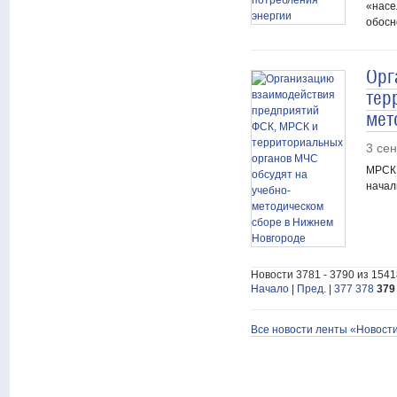
«насе
обосн
Орг
тер
мет
3 се
МРСК 
начал
Новости 3781 - 3790 из 1541
Начало
|
Пред.
|
377
378
379
Все новости ленты «Новост