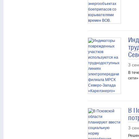
Инд
тру
Сев
3 се
В теч
сети»
В П
пот
3 се
Решен