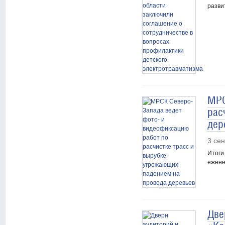
разви
МРС
рас
дер
3 се
Итоги
ежене
Две