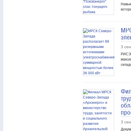
Навык
котор
МРС
эле
3 се
РИСЭ 
макси
склад
Фил
тру
обл
про
3 се
Докум