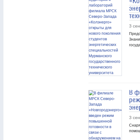
«Ко
эне
тех
3 се
Предс
Знани
госуд
В ф
реж
эне
3 се
Снаря
помощ