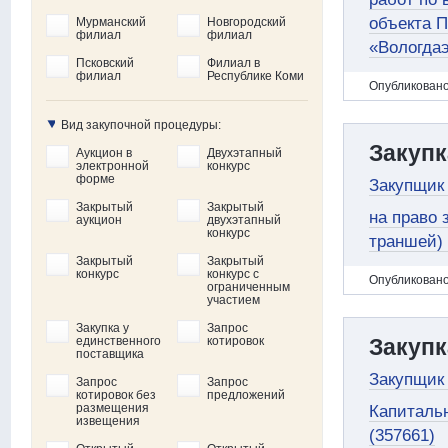
объекта 
Мурманский
Новгородский
филиал
филиал
«Вологдаэ
Псковский
Филиал в
филиал
Республике Коми
Oпубликовано
Вид закупочной процедуры:
Закупк
Аукцион в
Двухэтапный
электронной
конкурс
форме
Закупщик 
Закрытый
Закрытый
на право 
аукцион
двухэтапный
конкурс
траншей) 
Закрытый
Закрытый
конкурс
конкурс с
Oпубликовано
ограниченным
участием
Закупка у
Запрос
единственного
котировок
Закупк
поставщика
Закупщик 
Запрос
Запрос
котировок без
предложений
размещения
Капитальн
извещения
(357661)