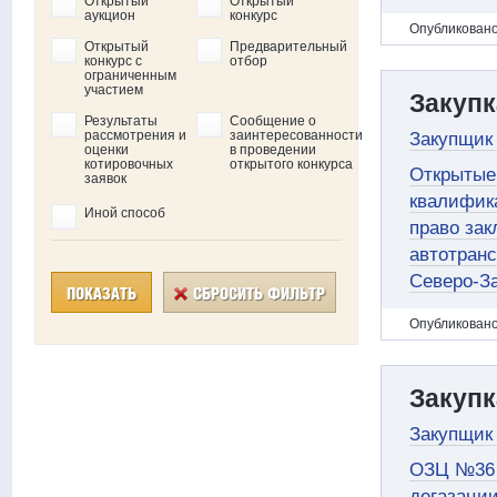
Открытый
Открытый
аукцион
конкурс
Oпубликовано
Открытый
Предварительный
конкурс c
отбор
ограниченным
участием
Закупк
Результаты
Сообщение о
рассмотрения и
заинтересованности
Закупщик
оценки
в проведении
котировочных
открытого конкурса
Открытые 
заявок
квалифика
Иной способ
право зак
автотран
Северо-За
ПОКАЗАТЬ
СБРОСИТЬ ФИЛЬТР
Oпубликовано
Закупк
Закупщик 
ОЗЦ №36 
дегазаци