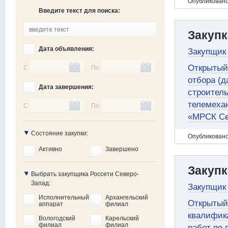
Oпубликовано
Введите текст для поиска:
Закупк
Дата объявления:
Закупщик
Открытый
С
По
отбора (д
Дата завершения:
строитель
телемеха
С
По
«МРСК Се
Состояние закупки:
Oпубликовано
Активно
Завершено
Закупк
Выбрать закупщика Россети Северо-
Запад:
Закупщик 
Исполнительный
Архангельский
Открытый
аппарат
филиал
квалифика
Вологодский
Карельский
филиал
филиал
работ по 