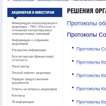
РЕШЕНИЯ ОРГ
АКЦИОНЕРАМ И ИНВЕСТОРАМ
Протоколы об
Меморандум контролирующего
акционера – ПАО «Россети» в
отношении контролируемых
Протоколы Со
электросетевых компаний
Информация о собраниях
акционеров
Протоколы Со
Раскрытие информации
Бухгалтерская (финансовая)
отчетность
Протоколы Ко
Регистратор
Личный кабинет акционера
Протоколы Ко
Порядок предоставления
документов
Протоколы Ко
Ответы на вопросы акционеров
Контакты
Протоколы Ко
IR-информация