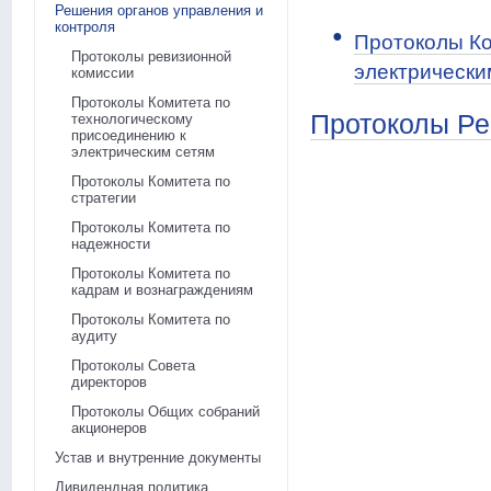
Решения органов управления и
контроля
Протоколы Ко
Протоколы ревизионной
электрически
комиссии
Протоколы Комитета по
Протоколы Ре
технологическому
присоединению к
электрическим сетям
Протоколы Комитета по
стратегии
Протоколы Комитета по
надежности
Протоколы Комитета по
кадрам и вознаграждениям
Протоколы Комитета по
аудиту
Протоколы Совета
директоров
Протоколы Общих собраний
акционеров
Устав и внутренние документы
Дивидендная политика