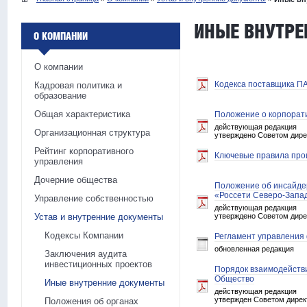
ИНЫЕ ВНУТРЕ
О КОМПАНИИ
О компании
Кодекса поставщика П
Кадровая политика и
образование
Общая характеристика
Положение о корпорат
действующая редакция
Организационная структура
утверждено Советом дирек
Рейтинг корпоративного
Ключевые правила про
управления
Дочерние общества
Положение об инсайде
«Россети Северо-Запа
Управление собственностью
действующая редакция
Устав и внутренние документы
утверждено Советом дирек
Кодексы Компании
Регламент управления
обновленная редакция
Заключения аудита
инвестиционных проектов
Порядок взаимодействи
Общество
Иные внутренние документы
действующая редакция
утвержден Советом директ
Положения об органах