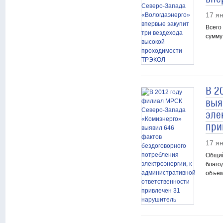
17 я
Всего
сумму
В 2
выя
эле
при
17 я
Общий
благо
объе