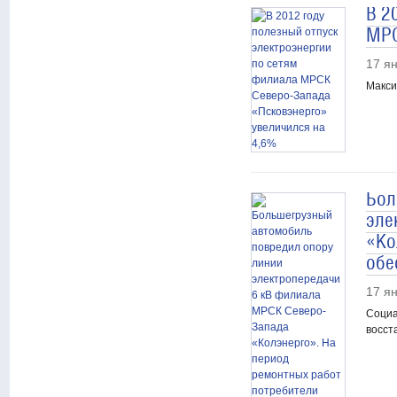
В 2
МРС
17 я
Макси
Бол
эле
«Ко
обе
17 я
Социа
восст