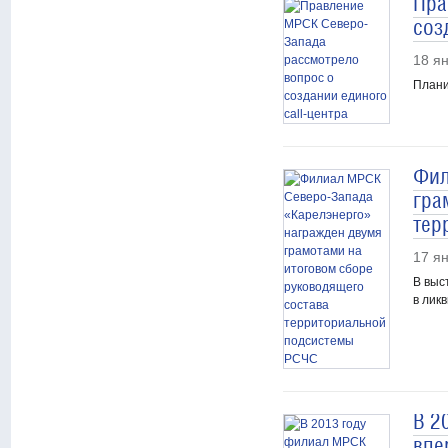
Пра
соз
18 я
Плани
Фил
гра
тер
17 я
В выс
в лик
В 2
впе