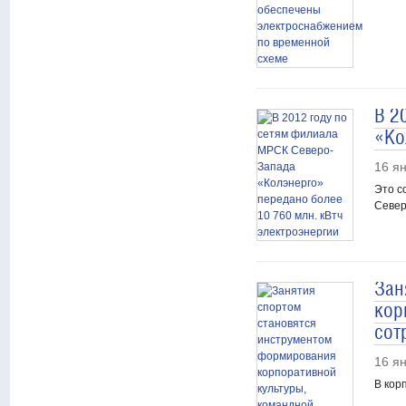
В 2
«Ко
16 я
Это с
Север
Зан
кор
сот
16 я
В кор