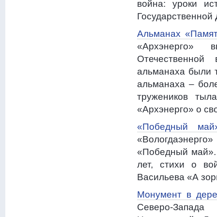
война: уроки ис
Государственной 
Альманах «Память
«Архэнерго» в
Отечественной
альманаха были 
альманаха – боле
тружеников тыл
«Архэнерго» о сво
«Победный май»
«Вологдаэнерго
«Победный май».
лет, стихи о во
Васильева «А зор
Монумент в дер
Северо-Запада