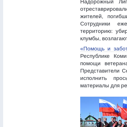
Надорожный Лип
отреставрировал
жителей, погиб
Сотрудники еж
территорию: уби
клумбы, возлагают
«Помощь и забот
Республике Ком
помощи ветеран
Представители С
исполнить прос
материалы для ре