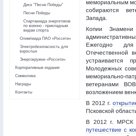
мемориальным мо
Диск "Песни Победы"
собираются ве
Песни Победы
Запада.
Спартакиада энергетиков
по военно - прикладным
Копии Знамен
видам спорта
административн
Олимпиада ПАО «Россети»
Ежегодно для
Электробезопасность для
взрослых
Отечественной в
Энергокружки «Россети»
устраивается 
Корпоративные издания
Молодежных сове
мемориально-па
Символика
ветеранами ВОВ
Награды
возложением венк
Контакты
В 2012 г.
открыти
Псковской област
В 2012 г. МРСК
путешествие с к