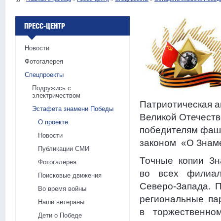
ПРЕСС-ЦЕНТР
Новости
Фотогалерея
Спецпроекты
Подружись с
электричеством
Патриотическая а
Эстафета знамени Победы
Великой Отечеств
О проекте
победителям фаши
Новости
законом «О Знаме
Публикации СМИ
Точные копии З
Фотогалерея
во всех фили
Поисковые движения
Северо-Запада. 
Во время войны
региональные па
Наши ветераны
в торжественно
Дети о Победе