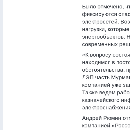
Было отмечено, ч
фиксируются опас
электросетей. Во
нагрузки, которы
энергообъектов. 
современных реш
«К вопросу состо
находимся в пост
обстоятельства, п
ЛЭП часть Мурман
компанией уже за
Также ведем рабо
казначейского ин
электроснабжения
Андрей Рюмин отм
компанией «Россе