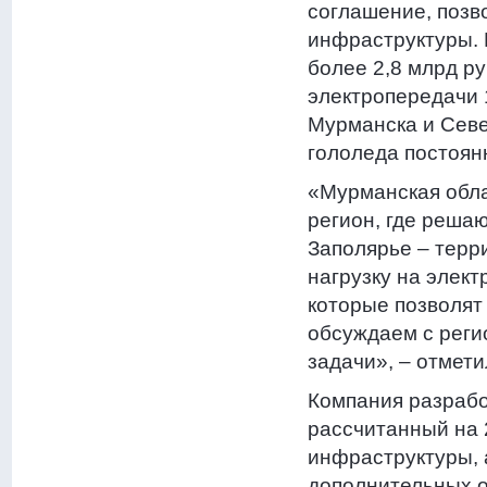
соглашение, позв
инфраструктуры. 
более 2,8 млрд р
электропередачи 
Мурманска и Севе
гололеда постоян
«Мурманская обла
регион, где реша
Заполярье – терр
нагрузку на элек
которые позволят
обсуждаем с реги
задачи», – отмет
Компания разрабо
рассчитанный на 
инфраструктуры, 
дополнительных о