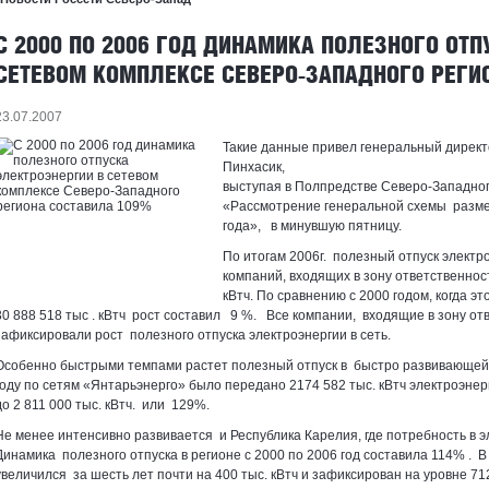
С 2000 ПО 2006 ГОД ДИНАМИКА ПОЛЕЗНОГО ОТП
СЕТЕВОМ КОМПЛЕКСЕ СЕВЕРО-ЗАПАДНОГО РЕГИ
23.07.2007
Такие данные привел генеральный дирек
Пинхасик,
выступая в Полпредстве Северо-Западног
«Рассмотрение генеральной схемы разме
года», в минувшую пятницу.
По итогам 2006г. полезный отпуск элект
компаний, входящих в зону ответственнос
кВтч. По сравнению с 2000 годом, когда э
30 888 518 тыс . кВтч рост составил 9 %. Все компании, входящие в зону от
зафиксировали рост полезного отпуска электроэнергии в сеть.
Особенно быстрыми темпами растет полезный отпуск в быстро развивающейс
году по сетям «Янтарьэнерго» было передано 2174 582 тыс. кВтч электроэнер
до 2 811 000 тыс. кВтч. или 129%.
Не менее интенсивно развивается и Республика Карелия, где потребность в э
Динамика полезного отпуска в регионе с 2000 по 2006 год составила 114% . 
увеличился за шесть лет почти на 400 тыс. кВтч и зафиксирован на уровне 712