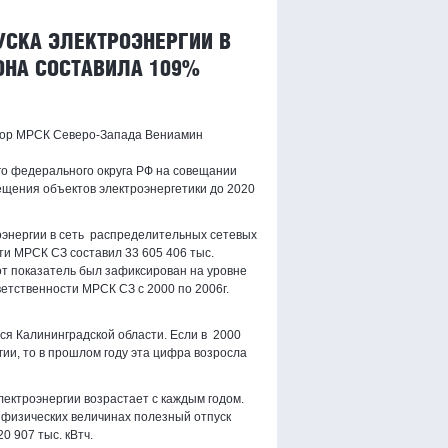
УСКА ЭЛЕКТРОЭНЕРГИИ В
ОНА СОСТАВИЛА 109%
тор МРСК Северо-Запада Вениамин
о федерального округа РФ на совещании
щения объектов электроэнергетики до 2020
роэнергии в сеть распределительных сетевых
ти МРСК СЗ составил 33 605 406 тыс.
тот показатель был зафиксирован на уровне
ветственности МРСК СЗ с 2000 по 2006г.
я Калининградской области. Если в 2000
гии, то в прошлом году эта цифра возросла
лектроэнергии возрастает с каждым годом.
В физических величинах полезный отпуск
0 907 тыс. кВтч.