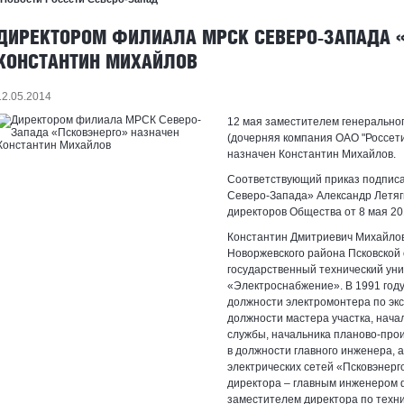
ДИРЕКТОРОМ ФИЛИАЛА МРСК СЕВЕРО-ЗАПАДА 
КОНСТАНТИН МИХАЙЛОВ
12.05.2014
12 мая заместителем генерально
(дочерняя компания ОАО "Россет
назначен Константин Михайлов.
Соответствующий приказ подписа
Северо-Запада» Александр Летяг
директоров Общества от 8 мая 20
Константин Дмитриевич Михайлов 
Новоржевского района Псковской 
государственный технический ун
«Электроснабжение». В 1991 году
должности электромонтера по экс
должности мастера участка, нача
службы, начальника планово-прои
в должности главного инженера, 
электрических сетей «Псковэнерг
директора – главным инженером 
заместителем директора по техн