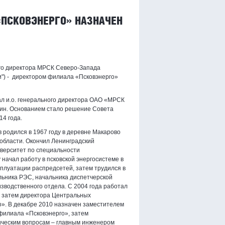
«ПСКОВЭНЕРГО» НАЗНАЧЕН
го директора МРСК Северо-Запада
и") - директором филиала «Псковэнерго»
л и.о. генерального директора ОАО «МРСК
ин. Основанием стало решение Совета
14 года.
родился в 1967 году в деревне Макарово
области. Окончил Ленинградский
иверситет по специальности
 начал работу в псковской энергосистеме в
плуатации распредсетей, затем трудился в
льника РЭС, начальника диспетчерской
зводственного отдела. С 2004 года работал
а затем директора Центральных
о». В декабре 2010 назначен заместителем
филиала «Псковэнерго», затем
ическим вопросам – главным инженером