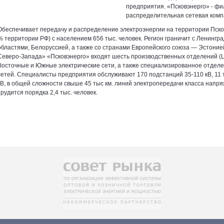
предприятия. «Псковэнерго» - 
распределительная сетевая комп
Обеспечивает передачу и распределение электроэнергии на территории Псковск
% территории РФ) с населением 656 тыс. человек. Регион граничит с Ленингра
областями, Белоруссией, а также со странами Европейского союза — Эстони
Северо-Запада» «Псковэнерго» входят шесть производственных отделений (
Восточные и Южные электрические сети, а также специализированное отделен
сетей. Специалисты предприятия обслуживают 170 подстанций 35-110 кВ, 11
кВ, в общей сложности свыше 45 тыс км. линий электропередачи класса напряж
трудится порядка 2,4 тыс. человек.