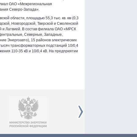
филиал ОАО «Межрегиональная
ания Северо-Запада».
ой области, площадью 55,3 тыс. кв. км (0,3
дской, Новгородской, Тверской и Смоленской
ей и Латвией. В состав филиала ОАО «МРСК
Центральные, Северные, Западные,
ие Энергоавто), 15 районов электрических
 тысяч трансформаторных подстанций 10/0,4
ения 110-35 кВ и 10/0,4 кВ. На предприятии