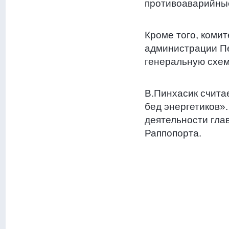
противоаварийные
Кроме того, коми
администрации Пе
генеральную схем
В.Пинхасик счита
бед энергетиков»
деятельности гла
Раппопорта.