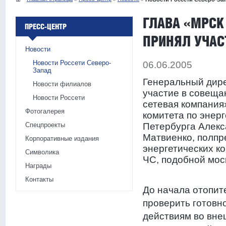
ГЛАВА «МРСК
ПРЕСС-ЦЕНТР
ПРИНЯЛ УЧАС
Новости
Новости Россети Северо-
06.06.2005
Запад
Генеральный дир
Новости филиалов
участие в совещ
Новости Россети
сетевая компания
Фотогалерея
комитета по энер
Спецпроекты
Петербурга Алекс
Матвиенко, полпр
Корпоративные издания
энергетических к
Символика
ЧС, подобной мос
Награды
Контакты
До начала отопит
проверить готовн
действиям во вне