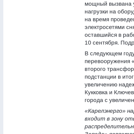
мощный вызвана у
нагрузки на обор
на время проведен
электросетями сня
оставшийся в раб
10 сентября. Под
В следующем году
перевооружения «
второго трансфо
подстанции в итог
увеличению наде
Кукковка и Ключе
города с увеличен
«Карелэнерго» на
входит в зону о
распределительн