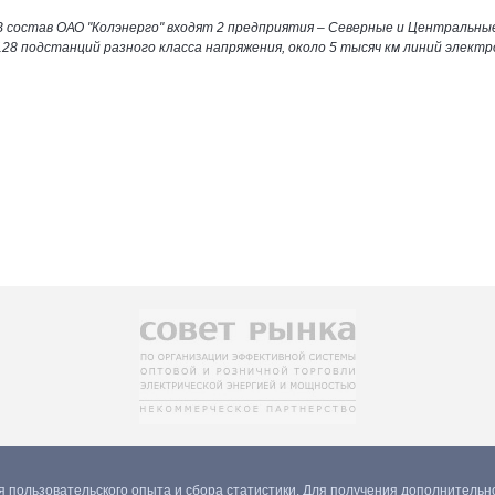
В состав ОАО "Колэнерго" входят 2 предприятия – Северные и Центральн
128 подстанций разного класса напряжения, около 5 тысяч км линий электр
 пользовательского опыта и сбора статистики. Для получения дополнитель