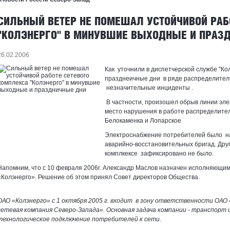
СИЛЬНЫЙ ВЕТЕР НЕ ПОМЕШАЛ УСТОЙЧИВОЙ РАБ
"КОЛЭНЕРГО" В МИНУВШИЕ ВЫХОДНЫЕ И ПРАЗ
26.02.2006
Как уточнили в диспетчерской службе "Ко
празднеичные дни в ряде распределител
незначительные инциденты .
В частности, произошел обрыв линии эле
место нарушения в работе распределите
Белокаменка и Лопарское
Электроснабжение потребителей было н
аварийно-восстановительных бригад. Дру
комплкексе зафиксировано не было.
Напомним, что с 10 февраля 2006г. Александр Маслов назначен исполняющи
«Колэнерго». Решение об этом принял Совет директоров Общества.
ОАО «Колэнерго» с 1 октября 2005 г. входит в зону ответственности ОА
сетевая компания Северо-Запада». Основная задача компании - транспорт 
технологическое подключение потребителей к сети.