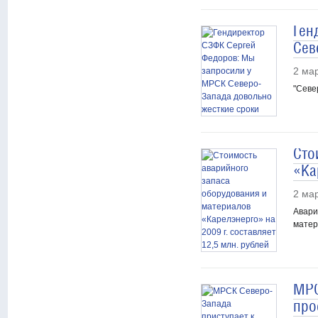
Ген
Сев
2 ма
"Севе
Сто
«Ка
2 ма
Авари
матер
МРС
про