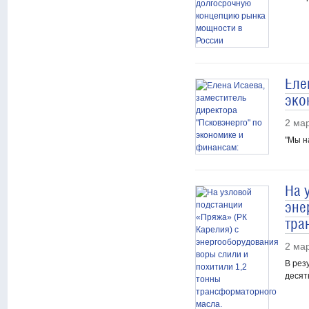
Еле
эко
2 ма
"Мы н
На 
эне
тра
2 ма
В рез
десят