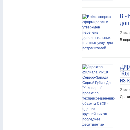
В «
доп
2 ма
В пер
Дир
"Ко
из 
2 ма
Сроки