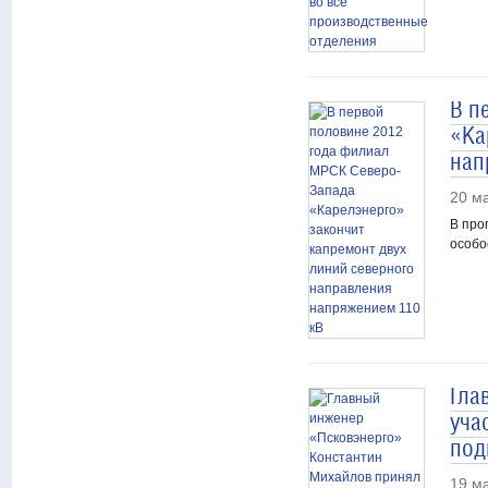
В п
«Ка
нап
20 м
В про
особо
Гла
уча
под
19 м