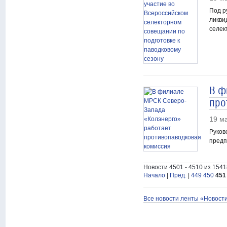
Под р
ликви
селек
В ф
про
19 м
Руков
предп
Новости 4501 - 4510 из 1541
Начало
|
Пред.
|
449
450
451
Все новости ленты «Новост