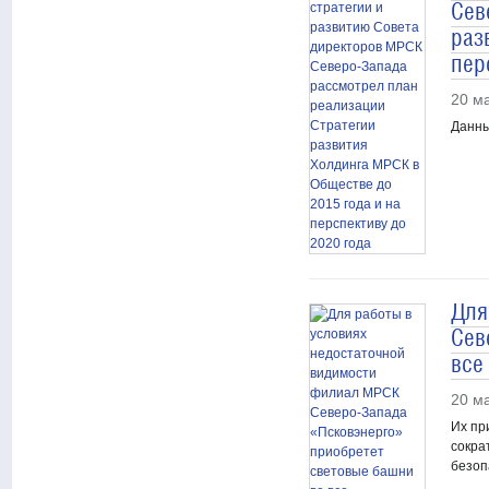
Сев
раз
пер
20 м
Данны
Для
Сев
все
20 м
Их пр
сокра
безоп