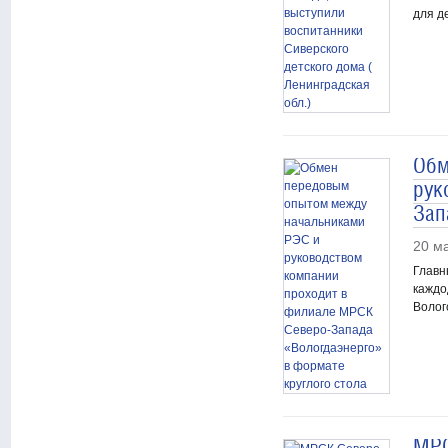
для д
Обм
рук
Зап
20 м
Главн
каждо
Волог
МРС