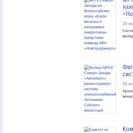
нах
«Но
20 м
Состя
молод
Фил
сис
20 м
Архэн
монас
Ком