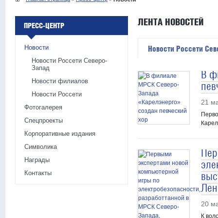
ЛЕНТА НОВОСТЕЙ
ПРЕСС-ЦЕНТР
Новости
Новости Россети Сев
Новости Россети Северо-
Запад
В ф
Новости филиалов
пев
Новости Россети
21 м
Фотогалерея
Перво
Спецпроекты
Карел
Корпоративные издания
Символика
Пер
Награды
эле
Контакты
выс
Лен
20 м
К вол